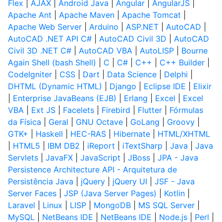
Flex
|
AJAX
|
Android Java
|
Angular
|
AngularJS
|
Apache Ant
|
Apache Maven
|
Apache Tomcat
|
Apache Web Server
|
Arduino
|
ASP.NET
|
AutoCAD
|
AutoCAD .NET API C#
|
AutoCAD Civil 3D
|
AutoCAD
Civil 3D .NET C#
|
AutoCAD VBA
|
AutoLISP
|
Bourne
Again Shell (bash Shell)
|
C
|
C#
|
C++
|
C++ Builder
|
CodeIgniter
|
CSS
|
Dart
|
Data Science
|
Delphi
|
DHTML (Dynamic HTML)
|
Django
|
Eclipse IDE
|
Elixir
|
Enterprise JavaBeans (EJB)
|
Erlang
|
Excel
|
Excel
VBA
|
Ext JS
|
Facelets
|
Firebird
|
Flutter
|
Fórmulas
da Física
|
Geral
|
GNU Octave
|
GoLang
|
Groovy
|
GTK+
|
Haskell
|
HEC-RAS
|
Hibernate
|
HTML/XHTML
|
HTML5
|
IBM DB2
|
iReport
|
iTextSharp
|
Java
|
Java
Servlets
|
JavaFX
|
JavaScript
|
JBoss
|
JPA - Java
Persistence Architecture API - Arquitetura de
Persistência Java
|
jQuery
|
jQuery UI
|
JSF - Java
Server Faces
|
JSP (Java Server Pages)
|
Kotlin
|
Laravel
|
Linux
|
LISP
|
MongoDB
|
MS SQL Server
|
MySQL
|
NetBeans IDE
|
NetBeans IDE
|
Node.js
|
Perl
|