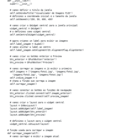
  def __init__(self):

    super().__init__()

    # vamos definir o título da janela

    self.setWindowTitle("Visualizador de Imagens PyQt")

    # definimos a coordenada inicial e o tamanho da janela

    self.setGeometry(150, 50, 600, 450)

    # vamos criar o QWidget central para a janela principal

    widget_central = QWidget()

    # o definimos como widget central

    self.setCentralWidget(widget_central)

    # agora criamos um label para exibir as imagens

    self.label_imagem = QLabel()

    # vamos alinhar a label ao centro

    self.label_imagem.setAlignment(Qt.AlignmentFlag.AlignCenter)

    # vamos criar os botões Anterior e Próxima

    btn_anterior = QPushButton("Anterior")

    btn_proxima = QPushButton("Próxima")

    # vamos carregar as imagens e já exibir a primeira

    self.imagens = ["imagens/foto1.jpg", "imagens/foto2.jpg", 

      "imagens/foto3.jpg", "imagens/foto4.jpg"]

    self.indice_imagem = 0

    # chama a função que carrega a imagem

    self.carregar_imagem()

    # vamos conectar os botões às funções de navegação

    btn_anterior.clicked.connect(self.imagem_anterior)

    btn_proxima.clicked.connect(self.proxima_imagem)

    # vamos criar o layout para o widget central

    layout = QVBoxLayout()

    layout.addWidget(self.label_imagem)

    layout.addWidget(btn_anterior)

    layout.addWidget(btn_proxima)

    # definimos o layout para o widget central

    widget_central.setLayout(layout)

  # função usada para carregar a imagem

  def carregar_imagem(self):

    # vamos carregar e exibir a imagem atual
