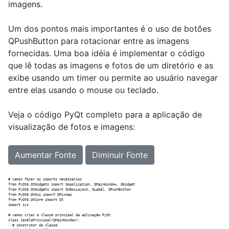
imagens.
Um dos pontos mais importantes é o uso de botões
QPushButton para rotacionar entre as imagens
fornecidas. Uma boa idéia é implementar o código
que lê todas as imagens e fotos de um diretório e as
exibe usando um timer ou permite ao usuário navegar
entre elas usando o mouse ou teclado.
Veja o código PyQt completo para a aplicação de
visualização de fotos e imagens:
Aumentar Fonte
Diminuir Fonte
# vamos fazer os imports necessários

from PyQt6.QtWidgets import QApplication, QMainWindow, QWidget

from PyQt6.QtWidgets import QVBoxLayout, QLabel, QPushButton

from PyQt6.QtGui import QPixmap

from PyQt6.QtCore import Qt

import sys

# vamos criar a classe principal da aplicação PyQt

class JanelaPrincipal(QMainWindow):

  # construtor da classe
