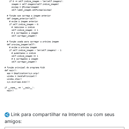
    if 0 <= self.indice_imagem < len(self.imagens):

      imagem = self.imagens[self.indice_imagem]

      pixmap = QPixmap(imagem)

      self.label_imagem.setPixmap(pixmap)

  # função que carrega a imagem anterior

  def imagem_anterior(self):

    # exibe a imagem anterior

    if self.indice_imagem > 0:

      # reduzimos o índice

      self.indice_imagem -= 1

      # e carregamos a imagem

      self.carregar_imagem()

  # função usada para carregar a próxima imagem

  def proxima_imagem(self):

    # exibe a próxima imagem

    if self.indice_imagem < len(self.imagens) - 1:

      # aumentamos o índice

      self.indice_imagem += 1

      # e carregamos a imagem

      self.carregar_imagem()

# função principal do programa PyQt

def main():

  app = QApplication(sys.argv)

  window = JanelaPrincipal()

  window.show()

  sys.exit(app.exec())

if __name__ == "__main__":

Link para compartilhar na Internet ou com seus
amigos: