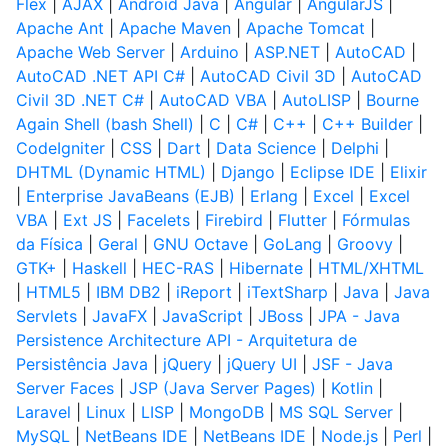
Flex
|
AJAX
|
Android Java
|
Angular
|
AngularJS
|
Apache Ant
|
Apache Maven
|
Apache Tomcat
|
Apache Web Server
|
Arduino
|
ASP.NET
|
AutoCAD
|
AutoCAD .NET API C#
|
AutoCAD Civil 3D
|
AutoCAD
Civil 3D .NET C#
|
AutoCAD VBA
|
AutoLISP
|
Bourne
Again Shell (bash Shell)
|
C
|
C#
|
C++
|
C++ Builder
|
CodeIgniter
|
CSS
|
Dart
|
Data Science
|
Delphi
|
DHTML (Dynamic HTML)
|
Django
|
Eclipse IDE
|
Elixir
|
Enterprise JavaBeans (EJB)
|
Erlang
|
Excel
|
Excel
VBA
|
Ext JS
|
Facelets
|
Firebird
|
Flutter
|
Fórmulas
da Física
|
Geral
|
GNU Octave
|
GoLang
|
Groovy
|
GTK+
|
Haskell
|
HEC-RAS
|
Hibernate
|
HTML/XHTML
|
HTML5
|
IBM DB2
|
iReport
|
iTextSharp
|
Java
|
Java
Servlets
|
JavaFX
|
JavaScript
|
JBoss
|
JPA - Java
Persistence Architecture API - Arquitetura de
Persistência Java
|
jQuery
|
jQuery UI
|
JSF - Java
Server Faces
|
JSP (Java Server Pages)
|
Kotlin
|
Laravel
|
Linux
|
LISP
|
MongoDB
|
MS SQL Server
|
MySQL
|
NetBeans IDE
|
NetBeans IDE
|
Node.js
|
Perl
|