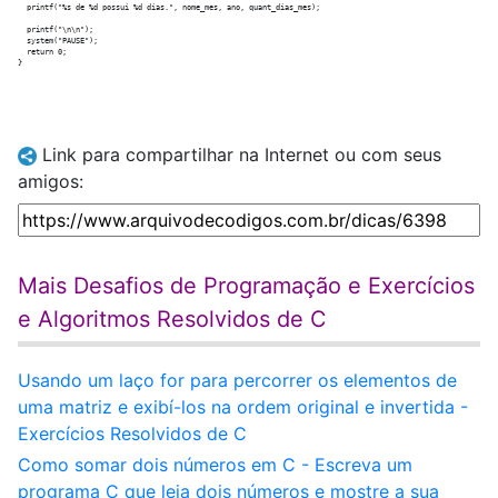
  printf("%s de %d possui %d dias.", nome_mes, ano, quant_dias_mes);

  printf("\n\n");

  system("PAUSE");

  return 0;

Link para compartilhar na Internet ou com seus
amigos:
Mais Desafios de Programação e Exercícios
e Algoritmos Resolvidos de C
Usando um laço for para percorrer os elementos de
uma matriz e exibí-los na ordem original e invertida -
Exercícios Resolvidos de C
Como somar dois números em C - Escreva um
programa C que leia dois números e mostre a sua