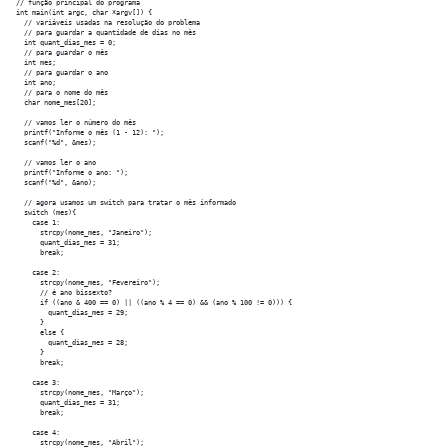
// função principal do programa

int main(int argc, char *argv[]) {

  // variáveis usadas na resolução do problema

  // para guardar a quantidade de dias no mês

  int quant_dias_mes = 0;

  // para guardar o mês

  int mes;

  // para guardar o ano

  int ano;

  // para o nome do mês

  char nome_mes[20];

  // vamos ler o número do mês

  printf("Informe o mês (1 - 12): ");

  scanf("%d", &mes);

  // vamos ler o ano

  printf("Informe o ano: ");

  scanf("%d", &ano);

  // agora usamos um switch para tratar o mês informado

  switch (mes){

    case 1:

      strcpy(nome_mes, "Janeiro");

      quant_dias_mes = 31;

      break;

    case 2:

      strcpy(nome_mes, "Fevereiro");

      // é ano bissexto?

      if ((ano & 400 == 0) || ((ano % 4 == 0) && (ano % 100 != 0))) {

        quant_dias_mes = 29;

      }

      else {

        quant_dias_mes = 28;

      }

      break;

    case 3:

      strcpy(nome_mes, "Março");

      quant_dias_mes = 31;

      break;

    case 4:

      strcpy(nome_mes, "Abril");
