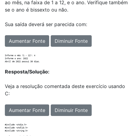
ao mês, na faixa de 1 a 12, e o ano. Verifique também
se o ano é bissexto ou não.
Sua saída deverá ser parecida com:
Aumentar Fonte
Diminuir Fonte
Informe o mês (1 - 12): 4

Informe o ano: 2022

Resposta/Solução:
Veja a resolução comentada deste exercício usando
C:
Aumentar Fonte
Diminuir Fonte
#include <stdio.h>

#include <stdlib.h>

#include <string.h>
