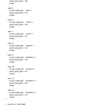
      quant_dias_mes = 30;

      break;

    case 5:

      strcpy(nome_mes, "Maio");

      quant_dias_mes = 31;

      break;

    case 6:

      strcpy(nome_mes, "Junho");

      quant_dias_mes = 30;

      break;

    case 7:

      strcpy(nome_mes, "Julho");

      quant_dias_mes = 31;

      break;

    case 8:

      strcpy(nome_mes, "Agosto");

      quant_dias_mes = 31;

      break;

    case 9:

      strcpy(nome_mes, "Setembro");

      quant_dias_mes = 30;

      break;

    case 10:

      strcpy(nome_mes, "Outubro");

      quant_dias_mes = 31;

      break;

    case 11:

      strcpy(nome_mes, "Novembro");

      quant_dias_mes = 30;

      break;

    case 12:

      strcpy(nome_mes, "Dezembro");

      quant_dias_mes = 31;

      break;

  }

  // mostra o resultado
