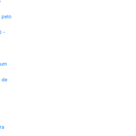
s
 pelo
0 -
 um
o de
.
ra