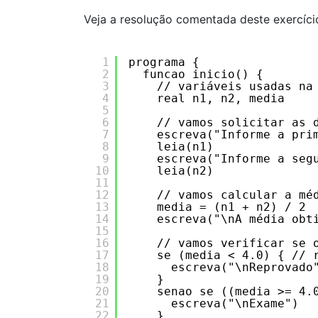
Veja a resolução comentada deste exercíci
1
programa {
2
funcao inicio() {
3
// variáveis usadas na
4
real n1, n2, media
5
6
// vamos solicitar as 
7
escreva("Informe a pri
8
leia(n1)
9
escreva("Informe a seg
10
leia(n2)
11
12
// vamos calcular a mé
13
media = (n1 + n2) / 2
14
escreva("\nA média obt
15
16
// vamos verificar se 
17
se (media < 4.0) { // 
18
escreva("\nReprovado
19
}
20
senao se ((media >= 4.
21
escreva("\nExame")
22
}