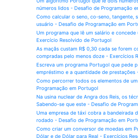
Um algoritmo Portugol que lê dois números
números lidos - Desafio de Programação e
Como calcular o seno, co-seno, tangente, 
usuário - Desafio de Programação em Port
Um programa que lê um salário e concede u
Exercício Resolvido de Portugol
As maçãs custam R$ 0,30 cada se forem c
compradas pelo menos doze - Exercícios R
Escreva um programa Portugol que pede par
empréstimo e a quantidade de prestações -
Como percorrer todos os elementos de um v
Programação em Portugol
Na usina nuclear de Angra dos Reis, os téc
Sabendo-se que este - Desafio de Progra
Uma empresa de táxi cobra a bandeirada de
rodado - Desafio de Programação em Port
Como criar um conversor de moedas em Por
Dólar e de Dólar para Real - Exercícios Re