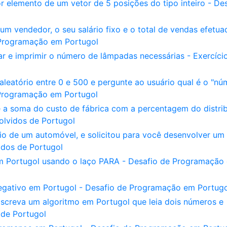
 elemento de um vetor de 5 posições do tipo inteiro - De
m vendedor, o seu salário fixo e o total de vendas efetua
e Programação em Portugol
r e imprimir o número de lâmpadas necessárias - Exercíci
eatório entre 0 e 500 e pergunte ao usuário qual é o "nú
 Programação em Portugol
 a soma do custo de fábrica com a percentagem do distri
olvidos de Portugol
io de um automóvel, e solicitou para você desenvolver um
idos de Portugol
m Portugol usando o laço PARA - Desafio de Programação
egativo em Portugol - Desafio de Programação em Portugo
creva um algoritmo em Portugol que leia dois números e
 de Portugol