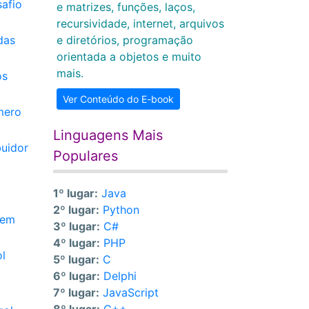
safio
e matrizes, funções, laços,
recursividade, internet, arquivos
das
e diretórios, programação
orientada a objetos e muito
mais.
os
Ver Conteúdo do E-book
mero
Linguagens Mais
buidor
Populares
1º lugar:
Java
2º lugar:
Python
 em
3º lugar:
C#
4º lugar:
PHP
l
5º lugar:
C
6º lugar:
Delphi
7º lugar:
JavaScript