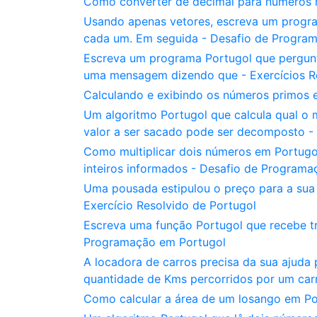
Como converter de decimal para números 
Usando apenas vetores, escreva um program
cada um. Em seguida - Desafio de Progra
Escreva um programa Portugol que pergunt
uma mensagem dizendo que - Exercícios Re
Calculando e exibindo os números primos 
Um algoritmo Portugol que calcula qual o 
valor a ser sacado pode ser decomposto - 
Como multiplicar dois números em Portugol
inteiros informados - Desafio de Program
Uma pousada estipulou o preço para a sua 
Exercício Resolvido de Portugol
Escreva uma função Portugol que recebe tr
Programação em Portugol
A locadora de carros precisa da sua ajuda
quantidade de Kms percorridos por um car
Como calcular a área de um losango em Po