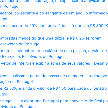
 e mostra a soma, subtração, multiplicação e a divisão do
m Portugol
secante, co-secante e co-tangente de um ângulo informado
ugol
m aumento de 20% para os salários inferiores a R$ 800,0
ompradas menos do que uma dúzia, e R$ 0,25 se forem
esolvidos de Portugol
a o usuário informar o salário de uma pessoa, o valor de
 Exercícios Resolvidos de Portugol
etor de inteiros e exibir a soma de seus valores - Desafi
nicos analisam a perda de massa de um material radioativo
mação em Portugol
 R$ 5,00 e ainda o valor de R$ 1,50 para cada quilômetro
ugol
tugol - Um algoritmo Portugol para converter de Real pa
solvidos de Portugol