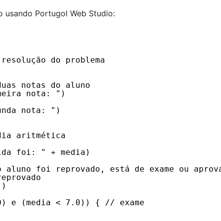
o usando Portugol Web Studio:
 resolução do problema
duas notas do aluno
meira nota: ")
unda nota: ")
dia aritmética
ida foi: " + media)
o aluno foi reprovado, está de exame ou aprov
reprovado
")
0) e (media < 7.0)) { // exame