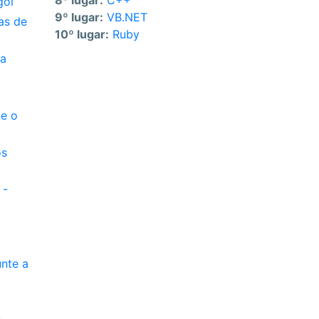
8º lugar:
C++
gol
9º lugar:
VB.NET
as de
10º lugar:
Ruby
ba
ue o
os
 -
unte a