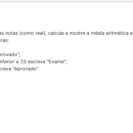
s notas (como real), calcule e mostre a média aritmética 
ras:
eprovado";
inferior a 7,0 escreva "Exame";
screva "Aprovado".