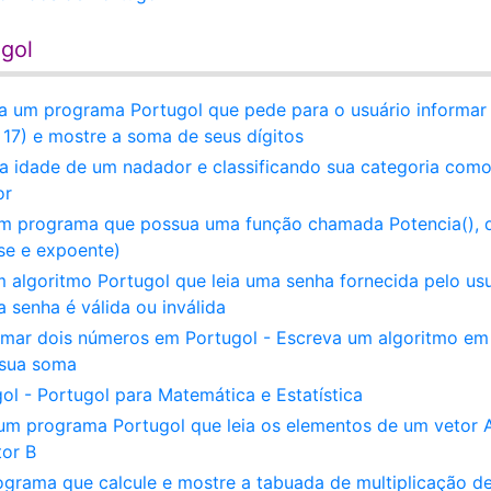
ugol
va um programa Portugol que pede para o usuário informar
: 17) e mostre a soma de seus dígitos
 a idade de um nadador e classificando sua categoria com
or
 um programa que possua uma função chamada Potencia(), 
se e expoente)
m algoritmo Portugol que leia uma senha fornecida pelo us
 senha é válida ou inválida
omar dois números em Portugol - Escreva um algoritmo em
 sua soma
l - Portugol para Matemática e Estatística
 um programa Portugol que leia os elementos de um vetor 
tor B
ograma que calcule e mostre a tabuada de multiplicação d