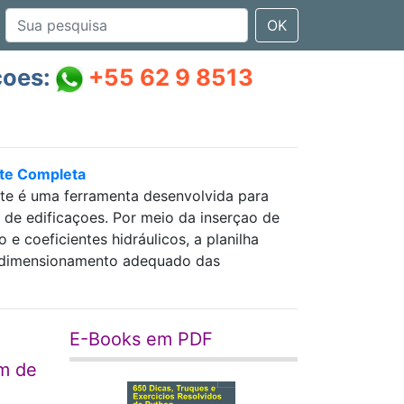
OK
çoes:
+55 62 9 8513
nte Completa
nte é uma ferramenta desenvolvida para
as de edificaçoes. Por meio da inserçao de
 coeficientes hidráulicos, a planilha
 e dimensionamento adequado das
E-Books em PDF
em de