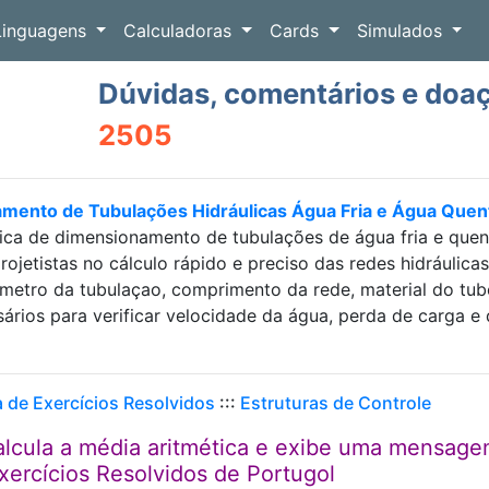
Linguagens
Calculadoras
Cards
Simulados
Dúvidas, comentários e doa
2505
amento de Tubulações Hidráulicas Água Fria e Água Que
ica de dimensionamento de tubulações de água fria e que
projetistas no cálculo rápido e preciso das redes hidráulic
etro da tubulaçao, comprimento da rede, material do tubo e
sários para verificar velocidade da água, perda de carga
a de Exercícios Resolvidos
:::
Estruturas de Controle
alcula a média aritmética e exibe uma mensag
ercícios Resolvidos de Portugol