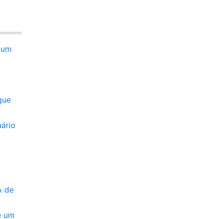
 um
o
que
uário
A de
e um