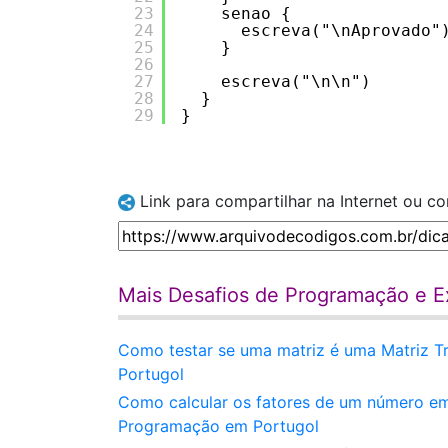
23
senao {
24
escreva("\nAprovado"
25
}
26
27
escreva("\n\n")
28
}
29
}
Link para compartilhar na Internet ou c
Mais Desafios de Programação e Ex
Como testar se uma matriz é uma Matriz T
Portugol
Como calcular os fatores de um número em
Programação em Portugol