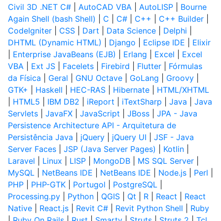
Civil 3D .NET C#
|
AutoCAD VBA
|
AutoLISP
|
Bourne
Again Shell (bash Shell)
|
C
|
C#
|
C++
|
C++ Builder
|
CodeIgniter
|
CSS
|
Dart
|
Data Science
|
Delphi
|
DHTML (Dynamic HTML)
|
Django
|
Eclipse IDE
|
Elixir
|
Enterprise JavaBeans (EJB)
|
Erlang
|
Excel
|
Excel
VBA
|
Ext JS
|
Facelets
|
Firebird
|
Flutter
|
Fórmulas
da Física
|
Geral
|
GNU Octave
|
GoLang
|
Groovy
|
GTK+
|
Haskell
|
HEC-RAS
|
Hibernate
|
HTML/XHTML
|
HTML5
|
IBM DB2
|
iReport
|
iTextSharp
|
Java
|
Java
Servlets
|
JavaFX
|
JavaScript
|
JBoss
|
JPA - Java
Persistence Architecture API - Arquitetura de
Persistência Java
|
jQuery
|
jQuery UI
|
JSF - Java
Server Faces
|
JSP (Java Server Pages)
|
Kotlin
|
Laravel
|
Linux
|
LISP
|
MongoDB
|
MS SQL Server
|
MySQL
|
NetBeans IDE
|
NetBeans IDE
|
Node.js
|
Perl
|
PHP
|
PHP-GTK
|
Portugol
|
PostgreSQL
|
Processing.py
|
Python
|
QGIS
|
Qt
|
R
|
React
|
React
Native
|
React.js
|
Revit C#
|
Revit Python Shell
|
Ruby
|
Ruby On Rails
|
Rust
|
Smarty
|
Struts
|
Struts 2
|
Tcl