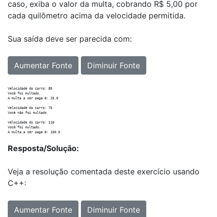
caso, exiba o valor da multa, cobrando R$ 5,00 por
cada quilômetro acima da velocidade permitida.
Sua saída deve ser parecida com:
Aumentar Fonte
Diminuir Fonte
Velocidade do carro: 85

Você foi multado.

A multa a ser paga é: 25.0

Velocidade do carro: 75

Você não foi multado

Velocidade do carro: 110

Você foi multado.

Resposta/Solução:
Veja a resolução comentada deste exercício usando
C++:
Aumentar Fonte
Diminuir Fonte