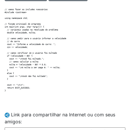
// vamos fazer os includes ncessários

#include <iostream>

using namespace std;

// função principal do programa

int main(int argc, char *argv[]) {

  // variáveis usadas na resolução do problema

  double velocidade, multa;

  // vamos pedir para o usuário informar a velocidade

  // do carro

  cout << "Informe a velocidade do carro: ";

  cin >> velocidade;

  // vamos verificar se o usuário foi multado

  if (velocidade > 80) {

    cout << "\nVocê foi multado.";

    // vamos calcular a multa

    multa = (velocidade - 80) * 5.0;

    cout << "\nA multa a ser paga é: " << multa;

  }

  else {

    cout << "\nVocê não foi multado";

  }

  cout << "\n\n";

  return EXIT_SUCCESS;

Link para compartilhar na Internet ou com seus
amigos: