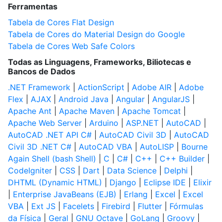
Ferramentas
Tabela de Cores Flat Design
Tabela de Cores do Material Design do Google
Tabela de Cores Web Safe Colors
Todas as Linguagens, Frameworks, Biliotecas e
Bancos de Dados
.NET Framework
|
ActionScript
|
Adobe AIR
|
Adobe
Flex
|
AJAX
|
Android Java
|
Angular
|
AngularJS
|
Apache Ant
|
Apache Maven
|
Apache Tomcat
|
Apache Web Server
|
Arduino
|
ASP.NET
|
AutoCAD
|
AutoCAD .NET API C#
|
AutoCAD Civil 3D
|
AutoCAD
Civil 3D .NET C#
|
AutoCAD VBA
|
AutoLISP
|
Bourne
Again Shell (bash Shell)
|
C
|
C#
|
C++
|
C++ Builder
|
CodeIgniter
|
CSS
|
Dart
|
Data Science
|
Delphi
|
DHTML (Dynamic HTML)
|
Django
|
Eclipse IDE
|
Elixir
|
Enterprise JavaBeans (EJB)
|
Erlang
|
Excel
|
Excel
VBA
|
Ext JS
|
Facelets
|
Firebird
|
Flutter
|
Fórmulas
da Física
|
Geral
|
GNU Octave
|
GoLang
|
Groovy
|