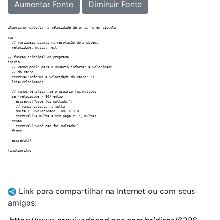
Aumentar Fonte
Diminuir Fonte
algoritmo "Calcular a velocidade de um carro em VisuAlg"

var

  // variáveis usadas na resolução do problema

  velocidade, multa: real

// função principal do programa

inicio

  // vamos pedir para o usuário informar a velocidade

  // do carro

  escreva("Informe a velocidade do carro: ")

  leia(velocidade)

  // vamos verificar se o usuário foi multado

  se (velocidade > 80) entao

    escreval("Você foi multado.")

    // vamos calcular a multa

    multa <- (velocidade - 80) * 5.0

    escreval("A multa a ser paga é: ", multa)

  senao

    escreval("Você não foi multado")

  fimse

  escreval()

Link para compartilhar na Internet ou com seus
amigos: