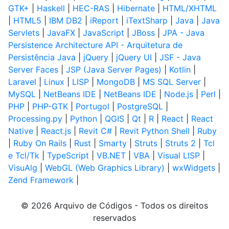
GTK+
|
Haskell
|
HEC-RAS
|
Hibernate
|
HTML/XHTML
|
HTML5
|
IBM DB2
|
iReport
|
iTextSharp
|
Java
|
Java
Servlets
|
JavaFX
|
JavaScript
|
JBoss
|
JPA - Java
Persistence Architecture API - Arquitetura de
Persistência Java
|
jQuery
|
jQuery UI
|
JSF - Java
Server Faces
|
JSP (Java Server Pages)
|
Kotlin
|
Laravel
|
Linux
|
LISP
|
MongoDB
|
MS SQL Server
|
MySQL
|
NetBeans IDE
|
NetBeans IDE
|
Node.js
|
Perl
|
PHP
|
PHP-GTK
|
Portugol
|
PostgreSQL
|
Processing.py
|
Python
|
QGIS
|
Qt
|
R
|
React
|
React
Native
|
React.js
|
Revit C#
|
Revit Python Shell
|
Ruby
|
Ruby On Rails
|
Rust
|
Smarty
|
Struts
|
Struts 2
|
Tcl
e Tcl/Tk
|
TypeScript
|
VB.NET
|
VBA
|
Visual LISP
|
VisuAlg
|
WebGL (Web Graphics Library)
|
wxWidgets
|
Zend Framework
|
© 2026 Arquivo de Códigos - Todos os direitos
reservados