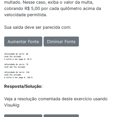
multado. Nesse caso, exiba o valor da multa,
cobrando R$ 5,00 por cada quilômetro acima da
velocidade permitida.
Sua saída deve ser parecida com:
Aumentar Fonte
Diminuir Fonte
Velocidade do carro: 85

Você foi multado.

A multa a ser paga é: 25.0

Velocidade do carro: 75

Você não foi multado

Velocidade do carro: 110

Você foi multado.

Resposta/Solução:
Veja a resolução comentada deste exercício usando
VisuAlg: