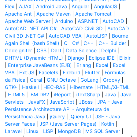
Flex
|
AJAX
|
Android Java
|
Angular
|
AngularJS
|
Apache Ant
|
Apache Maven
|
Apache Tomcat
|
Apache Web Server
|
Arduino
|
ASP.NET
|
AutoCAD
|
AutoCAD .NET API C#
|
AutoCAD Civil 3D
|
AutoCAD
Civil 3D .NET C#
|
AutoCAD VBA
|
AutoLISP
|
Bourne
Again Shell (bash Shell)
|
C
|
C#
|
C++
|
C++ Builder
|
CodeIgniter
|
CSS
|
Dart
|
Data Science
|
Delphi
|
DHTML (Dynamic HTML)
|
Django
|
Eclipse IDE
|
Elixir
|
Enterprise JavaBeans (EJB)
|
Erlang
|
Excel
|
Excel
VBA
|
Ext JS
|
Facelets
|
Firebird
|
Flutter
|
Fórmulas
da Física
|
Geral
|
GNU Octave
|
GoLang
|
Groovy
|
GTK+
|
Haskell
|
HEC-RAS
|
Hibernate
|
HTML/XHTML
|
HTML5
|
IBM DB2
|
iReport
|
iTextSharp
|
Java
|
Java
Servlets
|
JavaFX
|
JavaScript
|
JBoss
|
JPA - Java
Persistence Architecture API - Arquitetura de
Persistência Java
|
jQuery
|
jQuery UI
|
JSF - Java
Server Faces
|
JSP (Java Server Pages)
|
Kotlin
|
Laravel
|
Linux
|
LISP
|
MongoDB
|
MS SQL Server
|