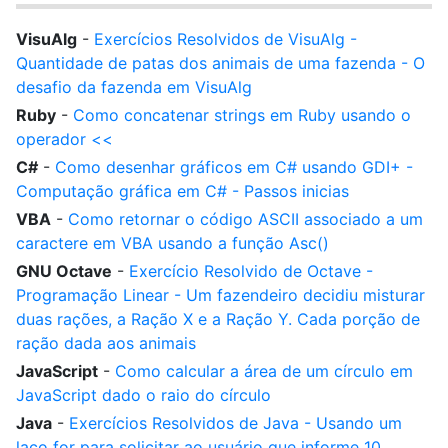
VisuAlg
-
Exercícios Resolvidos de VisuAlg -
Quantidade de patas dos animais de uma fazenda - O
desafio da fazenda em VisuAlg
Ruby
-
Como concatenar strings em Ruby usando o
operador <<
C#
-
Como desenhar gráficos em C# usando GDI+ -
Computação gráfica em C# - Passos inicias
VBA
-
Como retornar o código ASCII associado a um
caractere em VBA usando a função Asc()
GNU Octave
-
Exercício Resolvido de Octave -
Programação Linear - Um fazendeiro decidiu misturar
duas rações, a Ração X e a Ração Y. Cada porção de
ração dada aos animais
JavaScript
-
Como calcular a área de um círculo em
JavaScript dado o raio do círculo
Java
-
Exercícios Resolvidos de Java - Usando um
laço for para solicitar ao usuário que informe 10