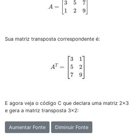
A
=
[
3
5
7
1
2
9
]
Sua matriz transposta correspondente é:
A
T
=
[
3
1
5
2
7
9
]
E agora veja o código C que declara uma matriz 2x3
e gera a matriz transposta 3x2:
Aumentar Fonte
Diminuir Fonte