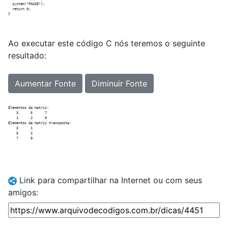
  system("PAUSE");	

  return 0;

Ao executar este código C nós teremos o seguinte
resultado:
Aumentar Fonte
Diminuir Fonte
Elementos da matriz:

    3      5      7  

    1      2      9  

Elementos da matriz transposta:

    3      1  

    5      2  

Link para compartilhar na Internet ou com seus
amigos: