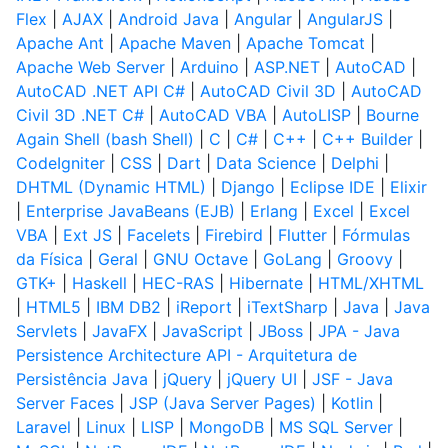
Flex
|
AJAX
|
Android Java
|
Angular
|
AngularJS
|
Apache Ant
|
Apache Maven
|
Apache Tomcat
|
Apache Web Server
|
Arduino
|
ASP.NET
|
AutoCAD
|
AutoCAD .NET API C#
|
AutoCAD Civil 3D
|
AutoCAD
Civil 3D .NET C#
|
AutoCAD VBA
|
AutoLISP
|
Bourne
Again Shell (bash Shell)
|
C
|
C#
|
C++
|
C++ Builder
|
CodeIgniter
|
CSS
|
Dart
|
Data Science
|
Delphi
|
DHTML (Dynamic HTML)
|
Django
|
Eclipse IDE
|
Elixir
|
Enterprise JavaBeans (EJB)
|
Erlang
|
Excel
|
Excel
VBA
|
Ext JS
|
Facelets
|
Firebird
|
Flutter
|
Fórmulas
da Física
|
Geral
|
GNU Octave
|
GoLang
|
Groovy
|
GTK+
|
Haskell
|
HEC-RAS
|
Hibernate
|
HTML/XHTML
|
HTML5
|
IBM DB2
|
iReport
|
iTextSharp
|
Java
|
Java
Servlets
|
JavaFX
|
JavaScript
|
JBoss
|
JPA - Java
Persistence Architecture API - Arquitetura de
Persistência Java
|
jQuery
|
jQuery UI
|
JSF - Java
Server Faces
|
JSP (Java Server Pages)
|
Kotlin
|
Laravel
|
Linux
|
LISP
|
MongoDB
|
MS SQL Server
|