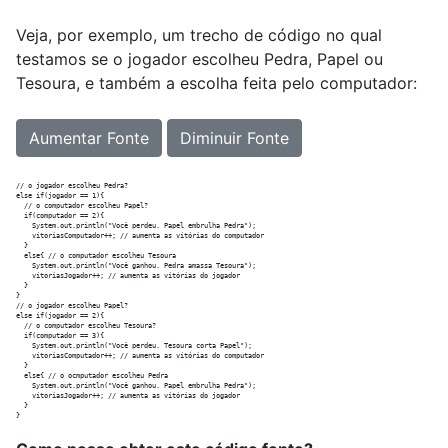
Veja, por exemplo, um trecho de código no qual
testamos se o jogador escolheu Pedra, Papel ou
Tesoura, e também a escolha feita pelo computador:
Aumentar Fonte
Diminuir Fonte
// o jogador escolheu Pedra?

else if(jogador == 1){

  // o computador escolheu Papel?

  if(computador == 2){

    System.out.println("Você perdeu. Papel embrulha Pedra");

    vitoriasComputador++; // aumenta as vitórias do computador

  }

  else{ // o computador escolheu Tesoura

    System.out.println("Você ganhou. Pedra amassa Tesoura");

    vitoriasJogador++; // aumenta as vitórias do jogador

  }

}

// o jogador escolheu Papel?

else if(jogador == 2){

  // o computador escolheu Tesoura?

  if(computador == 3){

    System.out.println("Você perdeu. Tesoura corta Papel");

    vitoriasComputador++; // aumenta as vitórias do computador

  }

  else{ // o ocmputador escolheu Pedra

    System.out.println("Você ganhou. Papel embrulha Pedra");

    vitoriasJogador++; // aumenta as vitórias do jogador

  }
