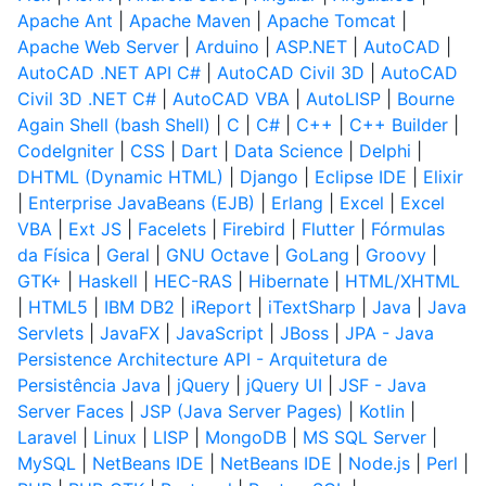
Apache Ant
|
Apache Maven
|
Apache Tomcat
|
Apache Web Server
|
Arduino
|
ASP.NET
|
AutoCAD
|
AutoCAD .NET API C#
|
AutoCAD Civil 3D
|
AutoCAD
Civil 3D .NET C#
|
AutoCAD VBA
|
AutoLISP
|
Bourne
Again Shell (bash Shell)
|
C
|
C#
|
C++
|
C++ Builder
|
CodeIgniter
|
CSS
|
Dart
|
Data Science
|
Delphi
|
DHTML (Dynamic HTML)
|
Django
|
Eclipse IDE
|
Elixir
|
Enterprise JavaBeans (EJB)
|
Erlang
|
Excel
|
Excel
VBA
|
Ext JS
|
Facelets
|
Firebird
|
Flutter
|
Fórmulas
da Física
|
Geral
|
GNU Octave
|
GoLang
|
Groovy
|
GTK+
|
Haskell
|
HEC-RAS
|
Hibernate
|
HTML/XHTML
|
HTML5
|
IBM DB2
|
iReport
|
iTextSharp
|
Java
|
Java
Servlets
|
JavaFX
|
JavaScript
|
JBoss
|
JPA - Java
Persistence Architecture API - Arquitetura de
Persistência Java
|
jQuery
|
jQuery UI
|
JSF - Java
Server Faces
|
JSP (Java Server Pages)
|
Kotlin
|
Laravel
|
Linux
|
LISP
|
MongoDB
|
MS SQL Server
|
MySQL
|
NetBeans IDE
|
NetBeans IDE
|
Node.js
|
Perl
|