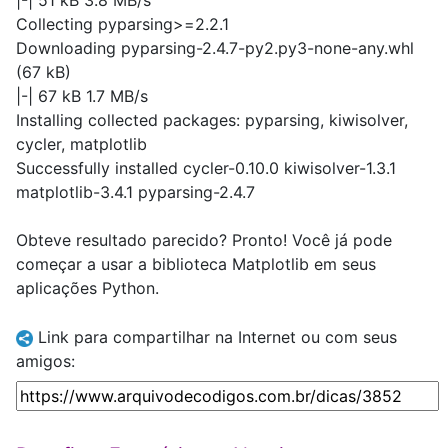
|-| 51 kB 3.8 MB/s
Collecting pyparsing>=2.2.1
Downloading pyparsing-2.4.7-py2.py3-none-any.whl
(67 kB)
|-| 67 kB 1.7 MB/s
Installing collected packages: pyparsing, kiwisolver,
cycler, matplotlib
Successfully installed cycler-0.10.0 kiwisolver-1.3.1
matplotlib-3.4.1 pyparsing-2.4.7
Obteve resultado parecido? Pronto! Você já pode
começar a usar a biblioteca Matplotlib em seus
aplicações Python.
Link para compartilhar na Internet ou com seus
amigos: