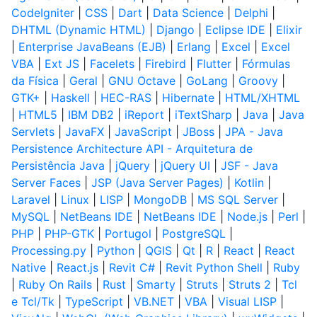
CodeIgniter
|
CSS
|
Dart
|
Data Science
|
Delphi
|
DHTML (Dynamic HTML)
|
Django
|
Eclipse IDE
|
Elixir
|
Enterprise JavaBeans (EJB)
|
Erlang
|
Excel
|
Excel
VBA
|
Ext JS
|
Facelets
|
Firebird
|
Flutter
|
Fórmulas
da Física
|
Geral
|
GNU Octave
|
GoLang
|
Groovy
|
GTK+
|
Haskell
|
HEC-RAS
|
Hibernate
|
HTML/XHTML
|
HTML5
|
IBM DB2
|
iReport
|
iTextSharp
|
Java
|
Java
Servlets
|
JavaFX
|
JavaScript
|
JBoss
|
JPA - Java
Persistence Architecture API - Arquitetura de
Persistência Java
|
jQuery
|
jQuery UI
|
JSF - Java
Server Faces
|
JSP (Java Server Pages)
|
Kotlin
|
Laravel
|
Linux
|
LISP
|
MongoDB
|
MS SQL Server
|
MySQL
|
NetBeans IDE
|
NetBeans IDE
|
Node.js
|
Perl
|
PHP
|
PHP-GTK
|
Portugol
|
PostgreSQL
|
Processing.py
|
Python
|
QGIS
|
Qt
|
R
|
React
|
React
Native
|
React.js
|
Revit C#
|
Revit Python Shell
|
Ruby
|
Ruby On Rails
|
Rust
|
Smarty
|
Struts
|
Struts 2
|
Tcl
e Tcl/Tk
|
TypeScript
|
VB.NET
|
VBA
|
Visual LISP
|