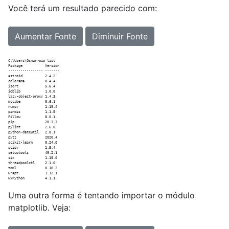
Você terá um resultado parecido com:
Aumentar Fonte
Diminuir Fonte
C:\Users\Osmar>pip list

Package           Version

----------------- -------

astroid           2.4.2

colorama          0.4.4

isort             5.6.4

joblib            1.0.0

lazy-object-proxy 1.4.3

mccabe            0.6.1

numpy             1.19.4

pandas            1.1.5

Pillow            8.0.1

pip               20.3.3

pylint            2.6.0

python-dateutil   2.8.1

pytz              2020.4

scikit-learn      0.24.0

scipy             1.5.4

setuptools        49.2.1

six               1.15.0

threadpoolctl     2.1.0

toml              0.10.2

wrapt             1.12.1

Uma outra forma é tentando importar o módulo
matplotlib. Veja: