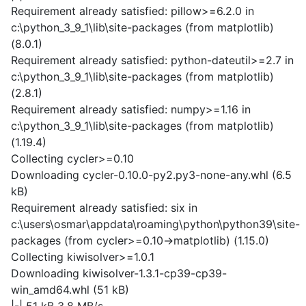
Requirement already satisfied: pillow>=6.2.0 in
c:\python_3_9_1\lib\site-packages (from matplotlib)
(8.0.1)
Requirement already satisfied: python-dateutil>=2.7 in
c:\python_3_9_1\lib\site-packages (from matplotlib)
(2.8.1)
Requirement already satisfied: numpy>=1.16 in
c:\python_3_9_1\lib\site-packages (from matplotlib)
(1.19.4)
Collecting cycler>=0.10
Downloading cycler-0.10.0-py2.py3-none-any.whl (6.5
kB)
Requirement already satisfied: six in
c:\users\osmar\appdata\roaming\python\python39\site-
packages (from cycler>=0.10->matplotlib) (1.15.0)
Collecting kiwisolver>=1.0.1
Downloading kiwisolver-1.3.1-cp39-cp39-
win_amd64.whl (51 kB)