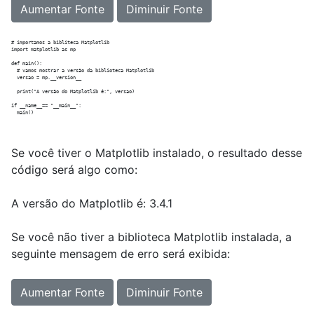
Aumentar Fonte
Diminuir Fonte
# importamos a bibliteca Matplotlib

import matplotlib as mp

def main():

  # vamos mostrar a versão da biblioteca Matplotlib

  versao = mp.__version__

  print("A versão do Matplotlib é:", versao)

if __name__== "__main__":

Se você tiver o Matplotlib instalado, o resultado desse
código será algo como:
A versão do Matplotlib é: 3.4.1
Se você não tiver a biblioteca Matplotlib instalada, a
seguinte mensagem de erro será exibida:
Aumentar Fonte
Diminuir Fonte