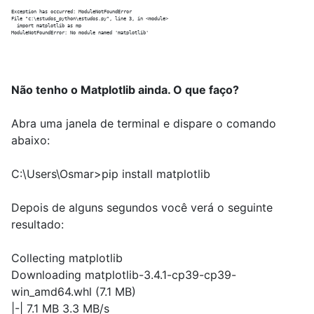
Exception has occurred: ModuleNotFoundError

File "c:\estudos_python\estudos.py", line 3, in <module>

  import matplotlib as mp

Não tenho o Matplotlib ainda. O que faço?
Abra uma janela de terminal e dispare o comando
abaixo:
C:\Users\Osmar>pip install matplotlib
Depois de alguns segundos você verá o seguinte
resultado:
Collecting matplotlib
Downloading matplotlib-3.4.1-cp39-cp39-
win_amd64.whl (7.1 MB)
|-| 7.1 MB 3.3 MB/s