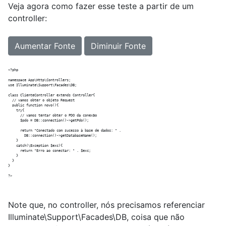
Veja agora como fazer esse teste a partir de um
controller:
Aumentar Fonte
Diminuir Fonte
<?php

namespace App\Http\Controllers;

use Illuminate\Support\Facades\DB;

class ClienteController extends Controller{

  // vamos obter o objeto Request

  public function novo(){

    try{

      // vamos tentar obter o PDO da conexão

      $pdo = DB::connection()->getPdo();

      return "Conectado com sucesso à base de dados: " .

        DB::connection()->getDatabaseName();    

    }

    catch(\Exception $exc){

      return "Erro ao conectar: " . $exc;

    }      

  }  

}

Note que, no controller, nós precisamos referenciar
Illuminate\Support\Facades\DB, coisa que não