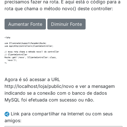
precisamos fazer na rota. E aqui está o código para a
rota que chama o método novo() deste controller:
Aumentar Fonte
Diminuir Fonte
<?php

use Illuminate\Support\Facades\Route;

use App\Http\Controllers\ClienteController;

// essa rota chama o método novo() do controller

// ClienteController

Route::get('/novo', [ClienteController::class, 

  'novo']);

Agora é só acessar a URL
http://localhost/loja/public/novo e ver a mensagem
indicando se a conexão com o banco de dados
MySQL foi efetuada com sucesso ou não.
Link para compartilhar na Internet ou com seus
amigos: