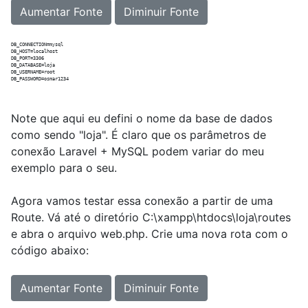
Aumentar Fonte
Diminuir Fonte
DB_CONNECTION=mysql

DB_HOST=localhost

DB_PORT=3306

DB_DATABASE=loja

DB_USERNAME=root

Note que aqui eu defini o nome da base de dados
como sendo "loja". É claro que os parâmetros de
conexão Laravel + MySQL podem variar do meu
exemplo para o seu.
Agora vamos testar essa conexão a partir de uma
Route. Vá até o diretório C:\xampp\htdocs\loja\routes
e abra o arquivo web.php. Crie uma nova rota com o
código abaixo:
Aumentar Fonte
Diminuir Fonte