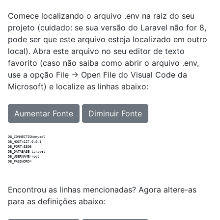
Comece localizando o arquivo .env na raiz do seu
projeto (cuidado: se sua versão do Laravel não for 8,
pode ser que este arquivo esteja localizado em outro
local). Abra este arquivo no seu editor de texto
favorito (caso não saiba como abrir o arquivo .env,
use a opção File -> Open File do Visual Code da
Microsoft) e localize as linhas abaixo:
Aumentar Fonte
Diminuir Fonte
DB_CONNECTION=mysql

DB_HOST=127.0.0.1

DB_PORT=3306

DB_DATABASE=laravel

DB_USERNAME=root

Encontrou as linhas mencionadas? Agora altere-as
para as definições abaixo: