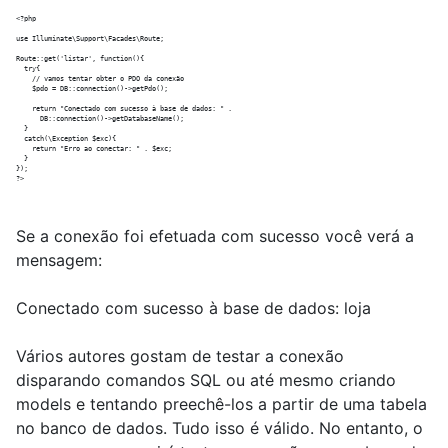
<?php

use Illuminate\Support\Facades\Route;

Route::get('listar', function(){

  try{

    // vamos tentar obter o PDO da conexão

    $pdo = DB::connection()->getPdo();

    return "Conectado com sucesso à base de dados: " .

      DB::connection()->getDatabaseName();    

  }

  catch(\Exception $exc){

    return "Erro ao conectar: " . $exc;

  }  

}); 

Se a conexão foi efetuada com sucesso você verá a
mensagem:
Conectado com sucesso à base de dados: loja
Vários autores gostam de testar a conexão
disparando comandos SQL ou até mesmo criando
models e tentando preechê-los a partir de uma tabela
no banco de dados. Tudo isso é válido. No entanto, o