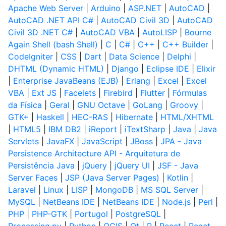
Apache Web Server
|
Arduino
|
ASP.NET
|
AutoCAD
|
AutoCAD .NET API C#
|
AutoCAD Civil 3D
|
AutoCAD
Civil 3D .NET C#
|
AutoCAD VBA
|
AutoLISP
|
Bourne
Again Shell (bash Shell)
|
C
|
C#
|
C++
|
C++ Builder
|
CodeIgniter
|
CSS
|
Dart
|
Data Science
|
Delphi
|
DHTML (Dynamic HTML)
|
Django
|
Eclipse IDE
|
Elixir
|
Enterprise JavaBeans (EJB)
|
Erlang
|
Excel
|
Excel
VBA
|
Ext JS
|
Facelets
|
Firebird
|
Flutter
|
Fórmulas
da Física
|
Geral
|
GNU Octave
|
GoLang
|
Groovy
|
GTK+
|
Haskell
|
HEC-RAS
|
Hibernate
|
HTML/XHTML
|
HTML5
|
IBM DB2
|
iReport
|
iTextSharp
|
Java
|
Java
Servlets
|
JavaFX
|
JavaScript
|
JBoss
|
JPA - Java
Persistence Architecture API - Arquitetura de
Persistência Java
|
jQuery
|
jQuery UI
|
JSF - Java
Server Faces
|
JSP (Java Server Pages)
|
Kotlin
|
Laravel
|
Linux
|
LISP
|
MongoDB
|
MS SQL Server
|
MySQL
|
NetBeans IDE
|
NetBeans IDE
|
Node.js
|
Perl
|
PHP
|
PHP-GTK
|
Portugol
|
PostgreSQL
|