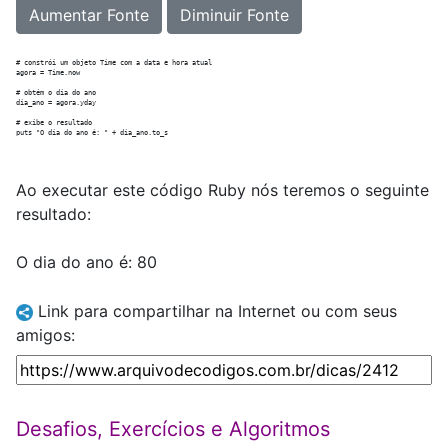
Aumentar Fonte
Diminuir Fonte
# constrói um objeto Time com a data e hora atual

agora = Time.now

# obtém o dia do ano

dia_ano = agora.yday

# exibe o resultado

Ao executar este código Ruby nós teremos o seguinte
resultado:
O dia do ano é: 80
Link para compartilhar na Internet ou com seus
amigos:
Desafios, Exercícios e Algoritmos