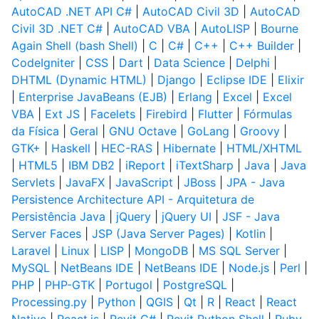
AutoCAD .NET API C#
|
AutoCAD Civil 3D
|
AutoCAD
Civil 3D .NET C#
|
AutoCAD VBA
|
AutoLISP
|
Bourne
Again Shell (bash Shell)
|
C
|
C#
|
C++
|
C++ Builder
|
CodeIgniter
|
CSS
|
Dart
|
Data Science
|
Delphi
|
DHTML (Dynamic HTML)
|
Django
|
Eclipse IDE
|
Elixir
|
Enterprise JavaBeans (EJB)
|
Erlang
|
Excel
|
Excel
VBA
|
Ext JS
|
Facelets
|
Firebird
|
Flutter
|
Fórmulas
da Física
|
Geral
|
GNU Octave
|
GoLang
|
Groovy
|
GTK+
|
Haskell
|
HEC-RAS
|
Hibernate
|
HTML/XHTML
|
HTML5
|
IBM DB2
|
iReport
|
iTextSharp
|
Java
|
Java
Servlets
|
JavaFX
|
JavaScript
|
JBoss
|
JPA - Java
Persistence Architecture API - Arquitetura de
Persistência Java
|
jQuery
|
jQuery UI
|
JSF - Java
Server Faces
|
JSP (Java Server Pages)
|
Kotlin
|
Laravel
|
Linux
|
LISP
|
MongoDB
|
MS SQL Server
|
MySQL
|
NetBeans IDE
|
NetBeans IDE
|
Node.js
|
Perl
|
PHP
|
PHP-GTK
|
Portugol
|
PostgreSQL
|
Processing.py
|
Python
|
QGIS
|
Qt
|
R
|
React
|
React