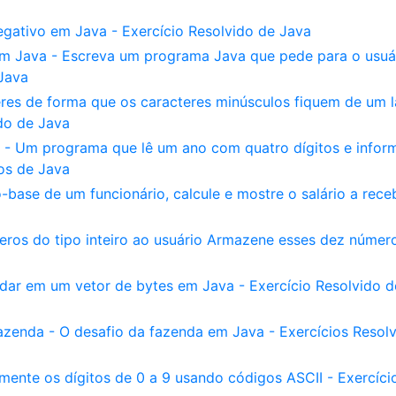
gativo em Java - Exercício Resolvido de Java
a em Java - Escreva um programa Java que pede para o usuá
 Java
eres de forma que os caracteres minúsculos fiquem de um 
ido de Java
 - Um programa que lê um ano com quatro dígitos e infor
dos de Java
-base de um funcionário, calcule e mostre o salário a rece
ros do tipo inteiro ao usuário Armazene esses dez númer
dar em um vetor de bytes em Java - Exercício Resolvido d
zenda - O desafio da fazenda em Java - Exercícios Resol
ente os dígitos de 0 a 9 usando códigos ASCII - Exercíci