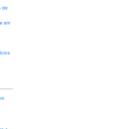
s de
de em
ícios
em