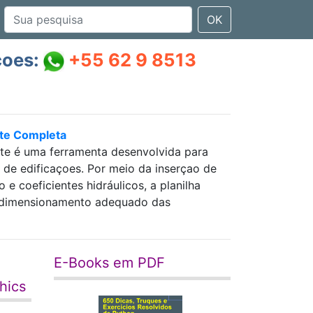
OK
çoes:
+55 62 9 8513
nte Completa
nte é uma ferramenta desenvolvida para
as de edificaçoes. Por meio da inserçao de
 coeficientes hidráulicos, a planilha
 e dimensionamento adequado das
E-Books em PDF
hics