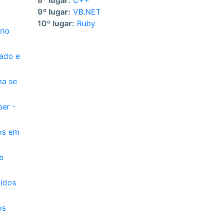
8º lugar:
C++
9º lugar:
VB.NET
10º lugar:
Ruby
rio
lado e
ma se
ber -
os em
e
vidos
os