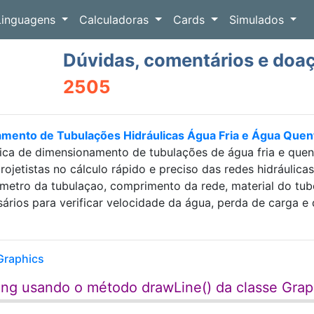
Linguagens
Calculadoras
Cards
Simulados
Dúvidas, comentários e doa
2505
amento de Tubulações Hidráulicas Água Fria e Água Que
ica de dimensionamento de tubulações de água fria e que
projetistas no cálculo rápido e preciso das redes hidráulic
etro da tubulaçao, comprimento da rede, material do tubo e
sários para verificar velocidade da água, perda de carga
Graphics
ng usando o método drawLine() da classe Grap