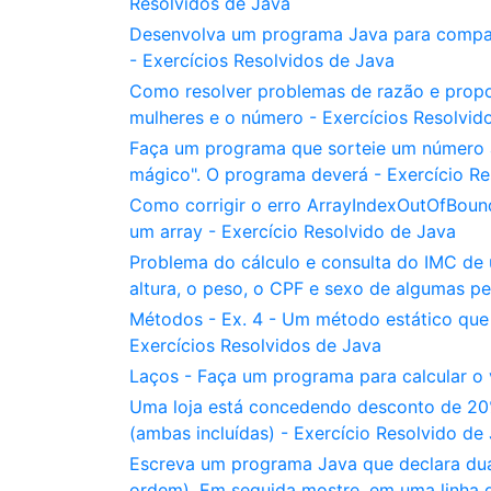
Resolvidos de Java
Desenvolva um programa Java para compara
- Exercícios Resolvidos de Java
Como resolver problemas de razão e prop
mulheres e o número - Exercícios Resolvid
Faça um programa que sorteie um número al
mágico". O programa deverá - Exercício Re
Como corrigir o erro ArrayIndexOutOfBound
um array - Exercício Resolvido de Java
Problema do cálculo e consulta do IMC de
altura, o peso, o CPF e sexo de algumas pe
Métodos - Ex. 4 - Um método estático que 
Exercícios Resolvidos de Java
Laços - Faça um programa para calcular o 
Uma loja está concedendo desconto de 20%
(ambas incluídas) - Exercício Resolvido de
Escreva um programa Java que declara duas v
ordem). Em seguida mostre, em uma linha d