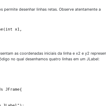
s permite desenhar linhas retas. Observe atentamente a
ne(int x1,
sentam as coordenadas iniciais da linha e x2 e y2 represe
código no qual desenhamos quatro linhas em um JLabel:
ds JFrame{
m JLabel");