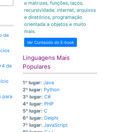
e matrizes, funções, laços,
recursividade, internet, arquivos
e diretórios, programação
orientada a objetos e muito
mais.
o de
Ver Conteúdo do E-book
ícios
Linguagens Mais
x4 de
Populares
ício
1º lugar:
Java
2º lugar:
Python
s para
3º lugar:
C#
4º lugar:
PHP
5º lugar:
C
6º lugar:
Delphi
7º lugar:
JavaScript