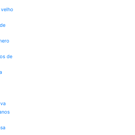
 velho
 de
mero
tos de
a
ava
anos
ssa