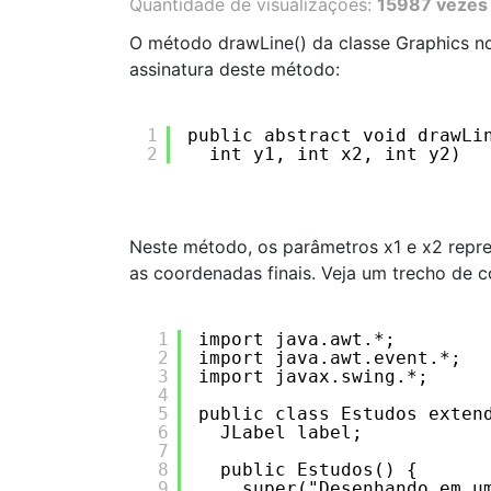
Quantidade de visualizações:
15987 vezes
O método drawLine() da classe Graphics no
assinatura deste método:
1
public abstract void drawLi
2
int y1, int x2, int y2)
Neste método, os parâmetros x1 e x2 repre
as coordenadas finais. Veja um trecho de 
1
import java.awt.*;
2
import java.awt.event.*;
3
import javax.swing.*;
4
5
public class Estudos exten
6
JLabel label;  
7
8
public Estudos() {
9
super("Desenhando em u