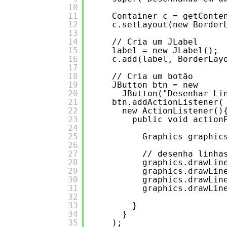
10
11
Container c = getConte
12
c.setLayout(new Border
13
14
// Cria um JLabel
15
label = new JLabel();
16
c.add(label, BorderLay
17
18
// Cria um botão
19
JButton btn = new 
20
JButton("Desenhar Li
21
btn.addActionListener(
22
new ActionListener()
23
public void action
24
25
Graphics graphic
26
27
// desenha linha
28
graphics.drawLin
29
graphics.drawLin
30
graphics.drawLin
31
graphics.drawLin
32
33
}
34
}
35
);