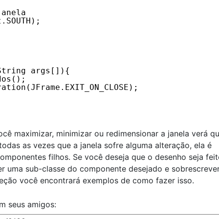
janela
t.SOUTH);
String args[]){
dos();
ration(JFrame.EXIT_ON_CLOSE);
ocê maximizar, minimizar ou redimensionar a janela verá q
odas as vezes que a janela sofre alguma alteração, ela é
mponentes filhos. Se você deseja que o desenho seja feit
er uma sub-classe do componente desejado e sobrescrever
ção você encontrará exemplos de como fazer isso.
om seus amigos: