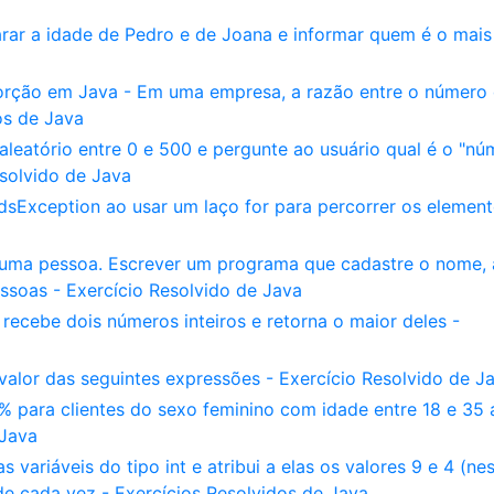
r a idade de Pedro e de Joana e informar quem é o mais
orção em Java - Em uma empresa, a razão entre o número
os de Java
eatório entre 0 e 500 e pergunte ao usuário qual é o "nú
solvido de Java
sException ao usar um laço for para percorrer os elemen
 uma pessoa. Escrever um programa que cadastre o nome, 
ssoas - Exercício Resolvido de Java
recebe dois números inteiros e retorna o maior deles -
valor das seguintes expressões - Exercício Resolvido de J
 para clientes do sexo feminino com idade entre 18 e 35 
 Java
ariáveis do tipo int e atribui a elas os valores 9 e 4 (ne
e cada vez - Exercícios Resolvidos de Java