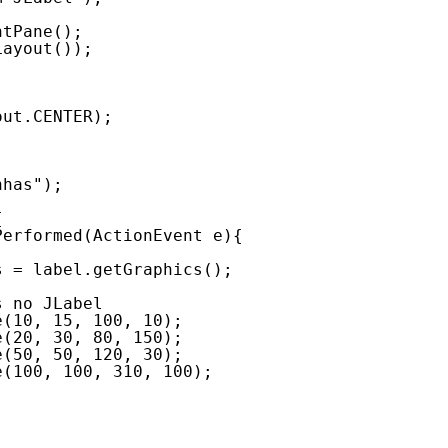
ntPane();
Layout());
out.CENTER);
nhas");
{
Performed(ActionEvent e){
s = label.getGraphics();
s no JLabel
e(10, 15, 100, 10);
e(20, 30, 80, 150);
e(50, 50, 120, 30);
e(100, 100, 310, 100);    