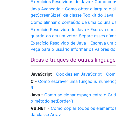
Exercícios Resolvidos de Java - Como conv
Java Avançado - Como obter a largura e a
getScreenSize() da classe Toolkit do Java
Como alinhar o conteúdo de uma coluna d
Exercício Resolvido de Java - Escreva um p
guarde-os em um vetor. Separe esses núme
Exercício Resolvido de Java - Escreva um p
Peça para o usuário informar os valores d
Dicas e truques de outras linguag
JavaScript
-
Cookies em JavaScript - Como
C
-
Como escrever uma função is_numeric()
9
Java
-
Como adicionar espaço entre o Gri
o método setBorder()
VB.NET
-
Como copiar todos os elemento
da classe Array