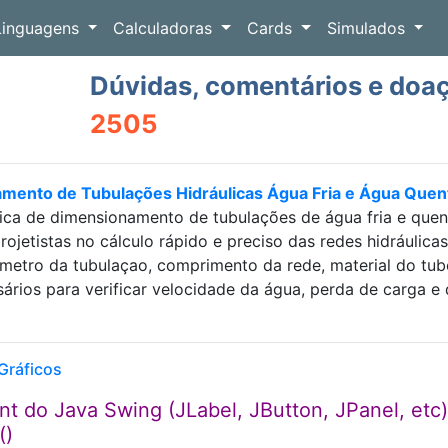
Linguagens
Calculadoras
Cards
Simulados
Dúvidas, comentários e doa
2505
amento de Tubulações Hidráulicas Água Fria e Água Que
ica de dimensionamento de tubulações de água fria e que
projetistas no cálculo rápido e preciso das redes hidráulic
etro da tubulaçao, comprimento da rede, material do tubo e
sários para verificar velocidade da água, perda de carga
Gráficos
do Java Swing (JLabel, JButton, JPanel, etc)
()