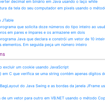
erter decimal em binário em Java usando o laço while
ltura da tela do seu computador em pixels usando o métod
a JTable
rograma que solicita doze números do tipo inteiro ao usuá
ros em pares e ímpares e os armazene em dois
rograma Java que declara e constrói um vetor de 10 inteir
os elementos. Em seguida peça um número inteiro
ens
 excluir um cookie usando JavaScript
 em C que verifica se uma string contém apenas dígitos d
dBagLayout do Java Swing e as bordas da janela JFrame u
s de um vetor para outro em VB.NET usando o método Cop