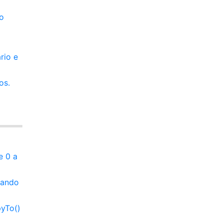
o
rio e
os.
e 0 a
sando
yTo()