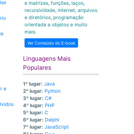
lse
e matrizes, funções, laços,
recursividade, internet, arquivos
e diretórios, programação
rio
orientada a objetos e muito
mais.
de
Ver Conteúdo do E-book
Linguagens Mais
Populares
1º lugar:
Java
r e
2º lugar:
Python
3º lugar:
C#
lvidos
4º lugar:
PHP
5º lugar:
C
6º lugar:
Delphi
7º lugar:
JavaScript