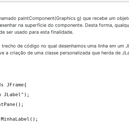
hamado paintComponent(Graphics g) que recebe um objet
esenhar na superfície do componente. Desta forma, qualqu
ser usado para esta finalidade.
um trecho de código no qual desenhamos uma linha em um J
ve a criação de uma classe personalizada que herda de JLa
ds JFrame{
m JLabel");
ntPane();
 MinhaLabel();