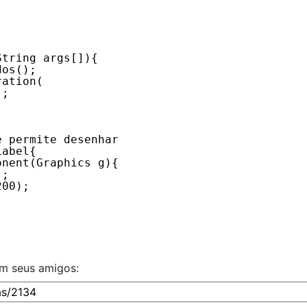
String args[]){
dos();
ration(
);
e permite desenhar
Label{
onent(Graphics g){
);
200); 
om seus amigos: