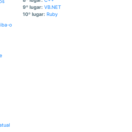
8º lugar:
C++
os
9º lugar:
VB.NET
10º lugar:
Ruby
iba-o
e
atual