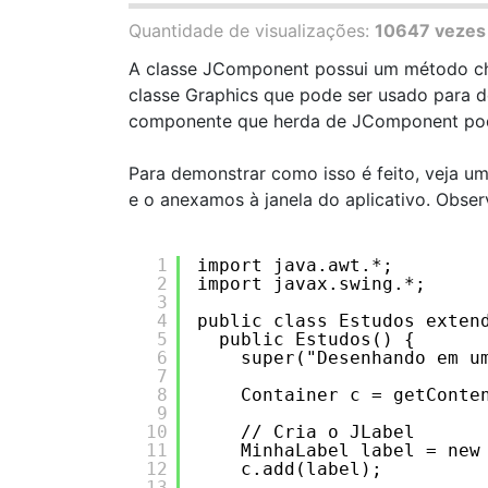
Quantidade de visualizações:
10647 vezes
A classe JComponent possui um método c
classe Graphics que pode ser usado para d
componente que herda de JComponent pode 
Para demonstrar como isso é feito, veja 
e o anexamos à janela do aplicativo. Obser
1
import java.awt.*;
2
import javax.swing.*;
3
4
public class Estudos exten
5
public Estudos() {
6
super("Desenhando em u
7
8
Container c = getConte
9
10
// Cria o JLabel
11
MinhaLabel label = new
12
c.add(label);
13