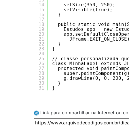
14
setSize(350, 250);
15
setVisible(true);
16
}
17
18
public static void main(
19
Estudos app = new Estu
20
app.setDefaultCloseOpe
21
JFrame.EXIT_ON_CLOSE
22
}
23
}
24
25
// classe personalizada qu
26
class MinhaLabel extends J
27
protected void paintComp
28
super.paintComponent(g
29
g.drawLine(0, 0, 200, 
30
}
31
}
Link para compartilhar na Internet ou c