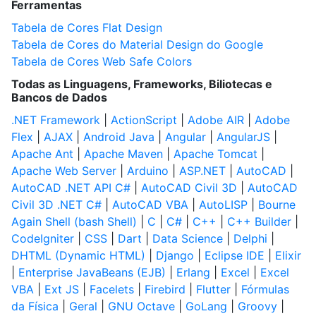
Ferramentas
Tabela de Cores Flat Design
Tabela de Cores do Material Design do Google
Tabela de Cores Web Safe Colors
Todas as Linguagens, Frameworks, Biliotecas e
Bancos de Dados
.NET Framework
|
ActionScript
|
Adobe AIR
|
Adobe
Flex
|
AJAX
|
Android Java
|
Angular
|
AngularJS
|
Apache Ant
|
Apache Maven
|
Apache Tomcat
|
Apache Web Server
|
Arduino
|
ASP.NET
|
AutoCAD
|
AutoCAD .NET API C#
|
AutoCAD Civil 3D
|
AutoCAD
Civil 3D .NET C#
|
AutoCAD VBA
|
AutoLISP
|
Bourne
Again Shell (bash Shell)
|
C
|
C#
|
C++
|
C++ Builder
|
CodeIgniter
|
CSS
|
Dart
|
Data Science
|
Delphi
|
DHTML (Dynamic HTML)
|
Django
|
Eclipse IDE
|
Elixir
|
Enterprise JavaBeans (EJB)
|
Erlang
|
Excel
|
Excel
VBA
|
Ext JS
|
Facelets
|
Firebird
|
Flutter
|
Fórmulas
da Física
|
Geral
|
GNU Octave
|
GoLang
|
Groovy
|