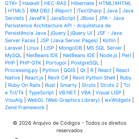
GTK+
|
Haskell
|
HEC-RAS
|
Hibernate
|
HTML/XHTML
|
HTML5
|
IBM DB2
|
iReport
|
iTextSharp
|
Java
|
Java
Servlets
|
JavaFX
|
JavaScript
|
JBoss
|
JPA - Java
Persistence Architecture API - Arquitetura de
Persistência Java
|
jQuery
|
jQuery UI
|
JSF - Java
Server Faces
|
JSP (Java Server Pages)
|
Kotlin
|
Laravel
|
Linux
|
LISP
|
MongoDB
|
MS SQL Server
|
MySQL
|
NetBeans IDE
|
NetBeans IDE
|
Node.js
|
Perl
|
PHP
|
PHP-GTK
|
Portugol
|
PostgreSQL
|
Processing.py
|
Python
|
QGIS
|
Qt
|
R
|
React
|
React
Native
|
React.js
|
Revit C#
|
Revit Python Shell
|
Ruby
|
Ruby On Rails
|
Rust
|
Smarty
|
Struts
|
Struts 2
|
Tcl
e Tcl/Tk
|
TypeScript
|
VB.NET
|
VBA
|
Visual LISP
|
VisuAlg
|
WebGL (Web Graphics Library)
|
wxWidgets
|
Zend Framework
|
© 2026 Arquivo de Códigos - Todos os direitos
reservados