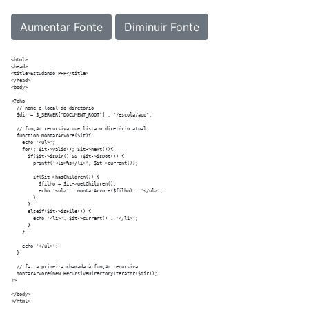
Aumentar Fonte
Diminuir Fonte
<html>

<head>

<title>Estudando PHP</title>

</head>

<body>

<?php

  // nome e local do diretório

  $dir = $_SERVER["DOCUMENT_ROOT"] . "/escola/app";

  // função recursiva que lista o diretório atual

  function montarArvore($it){ 

    echo '<ul>';

    for(; $it->valid(); $it->next()){ 

      if($it->isDir() && !$it->isDot()) { 

        printf('<li>%s</li>', $it->current()); 

        if($it->hasChildren()) { 

          $filho = $it->getChildren(); 

          echo '<ul>' . montarArvore($filho) . '</ul>'; 

        } 

      } 

      elseif($it->isFile()) { 

        echo '<li>'. $it->current() . '</li>'; 

      } 

    } 

    echo '</ul>'; 

  } 

  // faz a primeira chamada à função recursiva

  montarArvore(new RecursiveDirectoryIterator($dir));

?>

</body>
