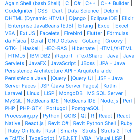
Again Shell (bash Shell)
|
C
|
C#
|
C++
|
C++ Builder
|
CodeIgniter
|
CSS
|
Dart
|
Data Science
|
Delphi
|
DHTML (Dynamic HTML)
|
Django
|
Eclipse IDE
|
Elixir
|
Enterprise JavaBeans (EJB)
|
Erlang
|
Excel
|
Excel
VBA
|
Ext JS
|
Facelets
|
Firebird
|
Flutter
|
Fórmulas
da Física
|
Geral
|
GNU Octave
|
GoLang
|
Groovy
|
GTK+
|
Haskell
|
HEC-RAS
|
Hibernate
|
HTML/XHTML
|
HTML5
|
IBM DB2
|
iReport
|
iTextSharp
|
Java
|
Java
Servlets
|
JavaFX
|
JavaScript
|
JBoss
|
JPA - Java
Persistence Architecture API - Arquitetura de
Persistência Java
|
jQuery
|
jQuery UI
|
JSF - Java
Server Faces
|
JSP (Java Server Pages)
|
Kotlin
|
Laravel
|
Linux
|
LISP
|
MongoDB
|
MS SQL Server
|
MySQL
|
NetBeans IDE
|
NetBeans IDE
|
Node.js
|
Perl
|
PHP
|
PHP-GTK
|
Portugol
|
PostgreSQL
|
Processing.py
|
Python
|
QGIS
|
Qt
|
R
|
React
|
React
Native
|
React.js
|
Revit C#
|
Revit Python Shell
|
Ruby
|
Ruby On Rails
|
Rust
|
Smarty
|
Struts
|
Struts 2
|
Tcl
e Tcl/Tk
|
TypeScript
|
VB.NET
|
VBA
|
Visual LISP
|