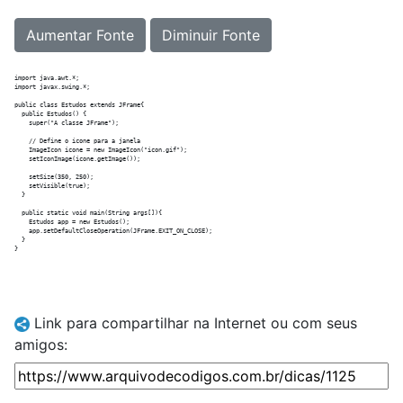
Aumentar Fonte
Diminuir Fonte
import java.awt.*;

import javax.swing.*;

public class Estudos extends JFrame{

  public Estudos() {

    super("A classe JFrame");

    // Define o ícone para a janela    

    ImageIcon icone = new ImageIcon("icon.gif");

    setIconImage(icone.getImage());

    setSize(350, 250);

    setVisible(true);

  }

  public static void main(String args[]){

    Estudos app = new Estudos();

    app.setDefaultCloseOperation(JFrame.EXIT_ON_CLOSE);

  }

Link para compartilhar na Internet ou com seus
amigos: